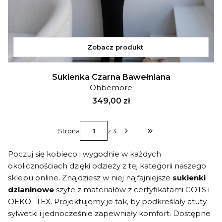
Zobacz produkt
Sukienka Czarna Bawełniana
Ohbemore
Cena
349,00 zł
Strona
z 3
Przejdź do ostatniej s
Poczuj się kobieco i wygodnie w każdych
okolicznościach dzięki odzieży z tej kategorii naszego
sklepu online. Znajdziesz w niej najfajniejsze
sukienki
dzianinowe
szyte z materiałów z certyfikatami GOTS i
OEKO- TEX. Projektujemy je tak, by podkreślały atuty
sylwetki i jednocześnie zapewniały komfort. Dostępne