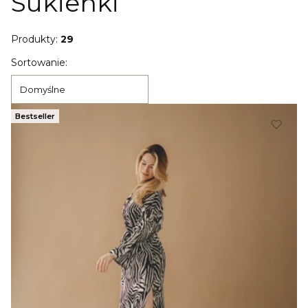
Sukienki
Produkty:
29
Lista produktów
Sortowanie:
Domyślne
Bestseller