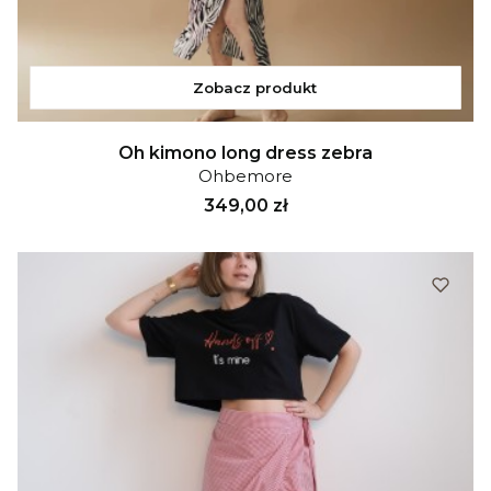
Zobacz produkt
Oh kimono long dress zebra
Ohbemore
Cena
349,00 zł