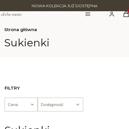
NOWA KOLEKCJA JUŻ DOSTĘPNA
Pr
Menu
Zaloguj się
K
Strona główna
Sukienki
FILTRY
Cena
Dostępność
Koniec filtrów