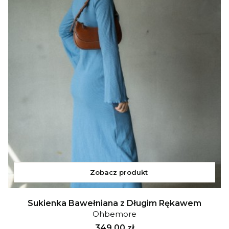
Zobacz produkt
Sukienka Bawełniana z Długim Rękawem
Ohbemore
Cena
349,00 zł