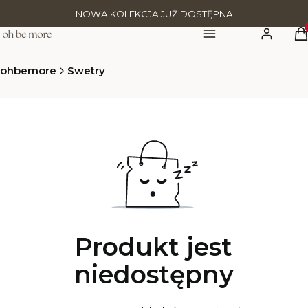
NOWA KOLEKCJA JUŻ DOSTĘPNA
Pr
Menu
Zaloguj się
K
ohbemore
Swetry
Produkt jest
niedostępny